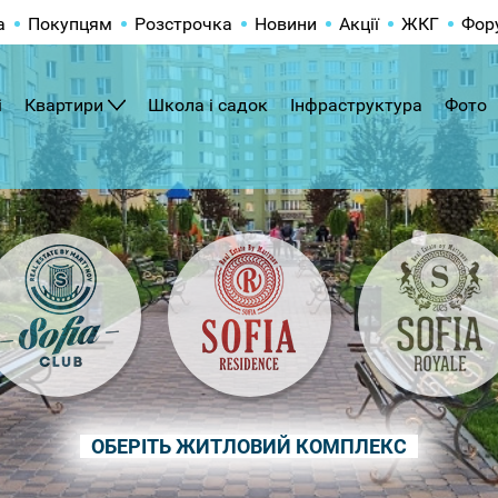
а
Покупцям
Розстрочка
Новини
Акції
ЖКГ
Фор
і
Квартири
Школа і садок
Інфраструктура
Фото
ОБЕРІТЬ ЖИТЛОВИЙ КОМПЛЕКС