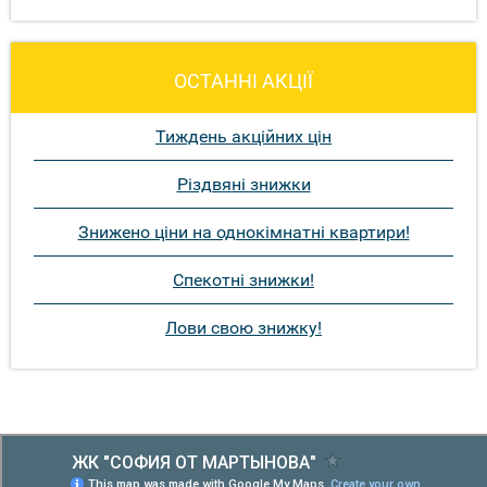
ОСТАННІ АКЦІЇ
Тиждень акційних цін
Різдвяні знижки
Знижено ціни на однокімнатні квартири!
Спекотні знижки!
Лови свою знижку!