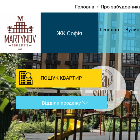
Головна
Про забудовник
Генплан
Вулиц
ЖК Софія
ПОШУК КВАРТИР
Відділи продажу