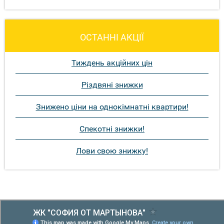
ОСТАННІ АКЦІЇ
Тиждень акційних цін
Різдвяні знижки
Знижено ціни на однокімнатні квартири!
Спекотні знижки!
Лови свою знижку!