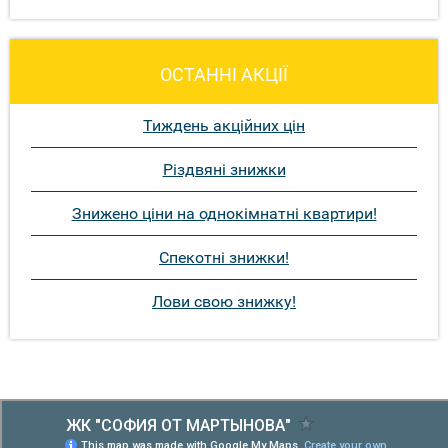
ОСТАННІ АКЦІЇ
Тиждень акційних цін
Різдвяні знижки
Знижено ціни на однокімнатні квартири!
Спекотні знижки!
Лови свою знижку!