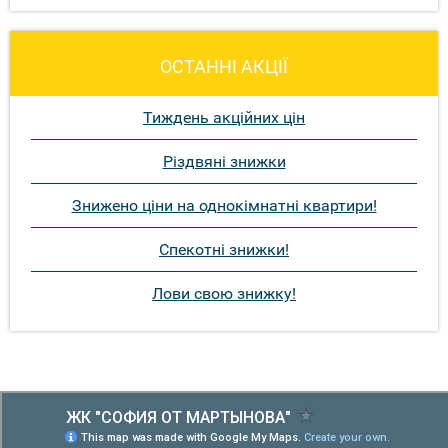
ОСТАННІ АКЦІЇ
Тиждень акційних цін
Різдвяні знижки
Знижено ціни на однокімнатні квартири!
Спекотні знижки!
Лови свою знижку!