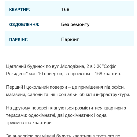
168
КВАРТИР:
Без ремонту
ОЗДОБЛЕННЯ:
Паркінг
ПАРКІНГ:
Цегляний будинок по вул.Молодіжна, 2 в ЖК "Софія
Резиденс" має 10 поверхів, за проектом – 168 квартир.
Перший і цокольний поверхи – це приміщення під офіси,
магазини, салони та інші соціальні об'єкти інфраструктури.
На другому поверсі плануються розміститися квартири з
терасами: однокімнатні, дві двокімнатних і одна
трикімнатна квартири.
За аналогією розміщені будуть квартири з третього по