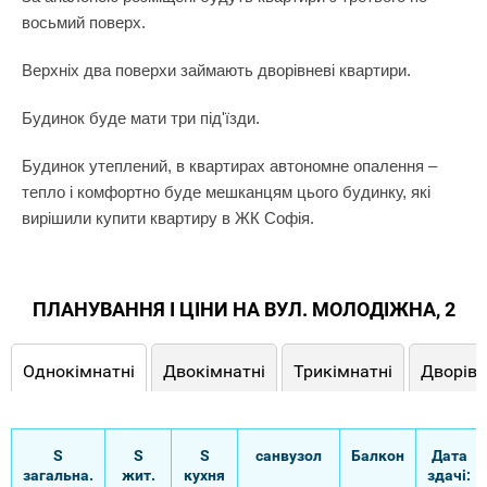
восьмий поверх.
Верхніх два поверхи займають дворівневі квартири.
Будинок буде мати три під'їзди.
Будинок утеплений, в квартирах автономне опалення –
тепло і комфортно буде мешканцям цього будинку, які
вирішили купити квартиру в ЖК Софія.
ПЛАНУВАННЯ І ЦІНИ НА ВУЛ. МОЛОДІЖНА, 2
Однокімнатні
Двокімнатні
Трикімнатні
Дворівн
S
S
S
санвузол
Балкон
Дата
загальна.
жит.
кухня
здачі: