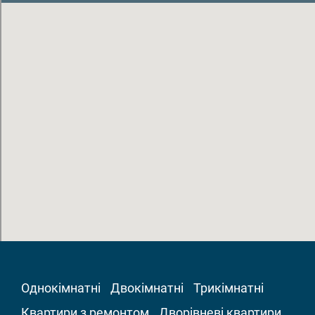
Однокімнатні
Двокімнатні
Трикімнатні
Квартири з ремонтом
Дворівневі квартири