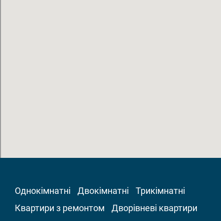
Однокімнатні
Двокімнатні
Трикімнатні
Квартири з ремонтом
Дворівневі квартири