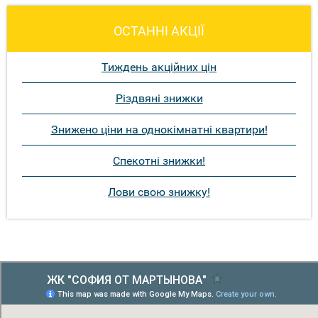
ОСТАННІ АКЦІЇ
Тиждень акційних цін
Різдвяні знижки
Знижено ціни на однокімнатні квартири!
Спекотні знижки!
Лови свою знижку!