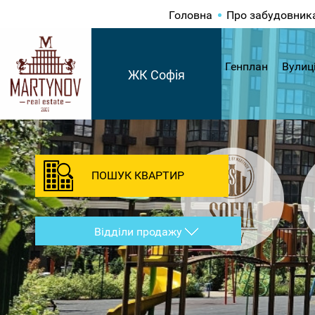
Головна
Про забудовник
Генплан
Вулиц
ЖК Софія
ПОШУК КВАРТИР
Відділи продажу