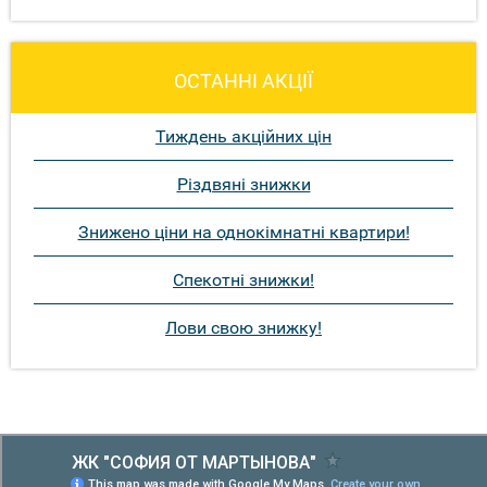
ОСТАННІ АКЦІЇ
Тиждень акційних цін
Різдвяні знижки
Знижено ціни на однокімнатні квартири!
Спекотні знижки!
Лови свою знижку!