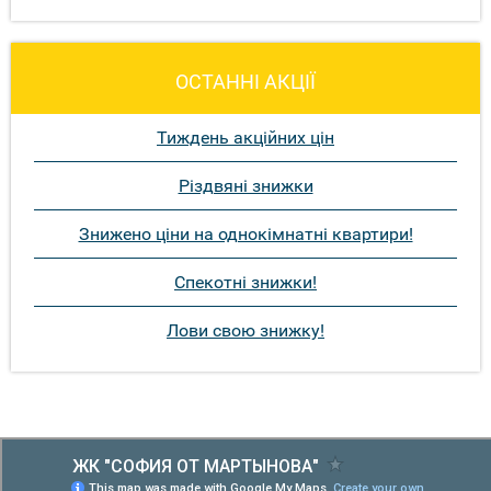
ОСТАННІ АКЦІЇ
Тиждень акційних цін
Різдвяні знижки
Знижено ціни на однокімнатні квартири!
Спекотні знижки!
Лови свою знижку!