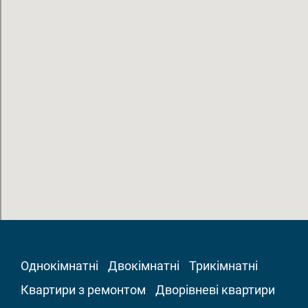
Однокімнатні
Двокімнатні
Трикімнатні
Квартири з ремонтом
Дворівневі квартири