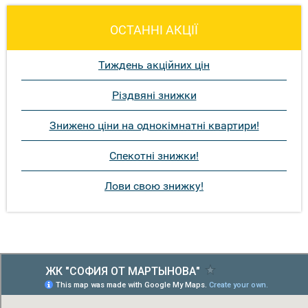
ОСТАННІ АКЦІЇ
Тиждень акційних цін
Різдвяні знижки
Знижено ціни на однокімнатні квартири!
Спекотні знижки!
Лови свою знижку!