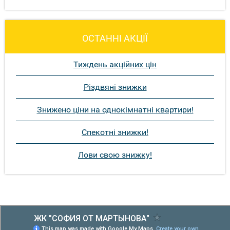
ОСТАННІ АКЦІЇ
Тиждень акційних цін
Різдвяні знижки
Знижено ціни на однокімнатні квартири!
Спекотні знижки!
Лови свою знижку!