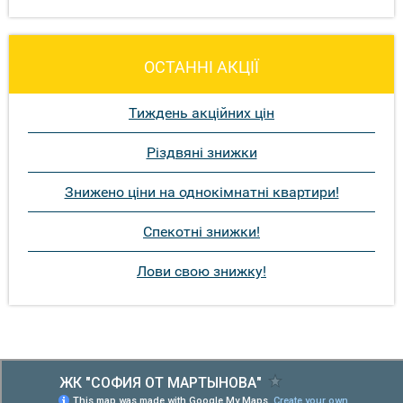
ОСТАННІ АКЦІЇ
Тиждень акційних цін
Різдвяні знижки
Знижено ціни на однокімнатні квартири!
Спекотні знижки!
Лови свою знижку!