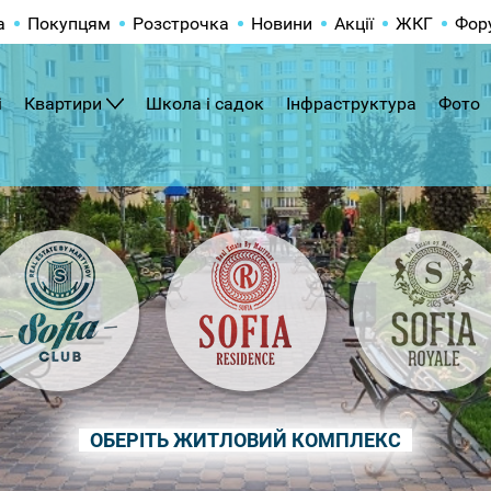
а
Покупцям
Розстрочка
Новини
Акції
ЖКГ
Фор
і
Квартири
Школа і садок
Інфраструктура
Фото
ОБЕРІТЬ ЖИТЛОВИЙ КОМПЛЕКС