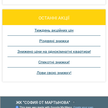
ОСТАННІ АКЦІЇ
Тиждень акційних цін
Різдвяні знижки
Знижено ціни на однокімнатні квартири!
Спекотні знижки!
Лови свою знижку!