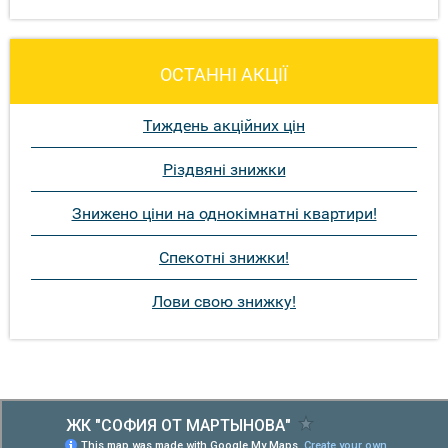
ОСТАННІ АКЦІЇ
Тиждень акційних цін
Різдвяні знижки
Знижено ціни на однокімнатні квартири!
Спекотні знижки!
Лови свою знижку!