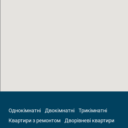
Однокімнатні
Двокімнатні
Трикімнатні
Квартири з ремонтом
Дворівневі квартири