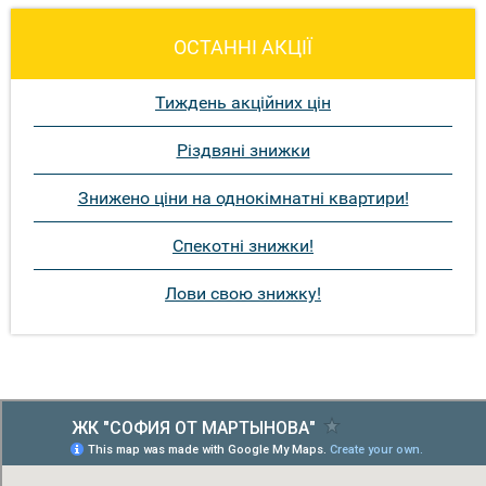
ОСТАННІ АКЦІЇ
Тиждень акційних цін
Різдвяні знижки
Знижено ціни на однокімнатні квартири!
Спекотні знижки!
Лови свою знижку!