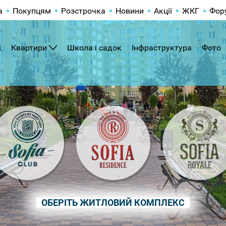
а
Покупцям
Розстрочка
Новини
Акції
ЖКГ
Фор
і
Квартири
Школа і садок
Інфраструктура
Фото
ОБЕРІТЬ ЖИТЛОВИЙ КОМПЛЕКС