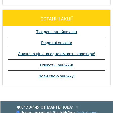
ОСТАННІ АКЦІЇ
Тиждень акційних цін
Різдвяні знижки
Знижено ціни на однокімнатні квартири!
Спекотні знижки!
Лови свою знижку!