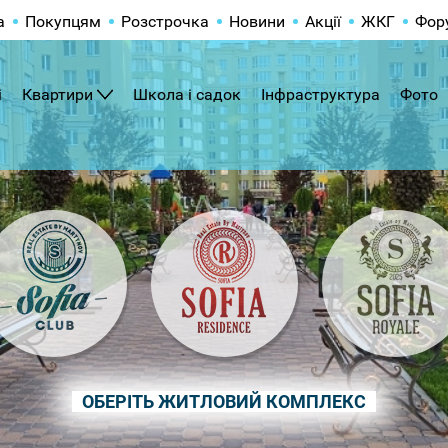
а
Покупцям
Розстрочка
Новини
Акції
ЖКГ
Фор
і
Квартири
Школа і садок
Інфраструктура
Фото
ОБЕРІТЬ ЖИТЛОВИЙ КОМПЛЕКС