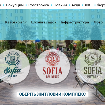
а
Покупцям
Розстрочка
Новини
Акції
ЖКГ
Фор
і
Квартири
Школа і садок
Інфраструктура
Фото
ОБЕРІТЬ ЖИТЛОВИЙ КОМПЛЕКС