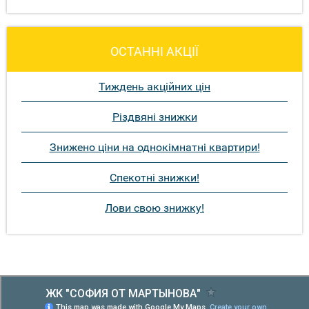
ОСТАННІ АКЦІЇ
Тиждень акційних цін
Різдвяні знижки
Знижено ціни на однокімнатні квартири!
Спекотні знижки!
Лови свою знижку!