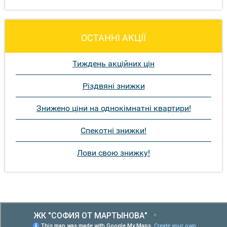
ОСТАННІ АКЦІЇ
Тиждень акційних цін
Різдвяні знижки
Знижено ціни на однокімнатні квартири!
Спекотні знижки!
Лови свою знижку!