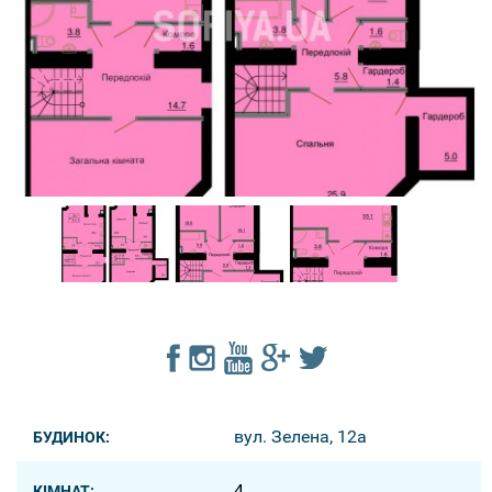
вул. Зелена, 12a
БУДИНОК:
4
КІМНАТ: