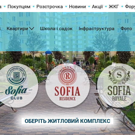
а
Покупцям
Розстрочка
Новини
Акції
ЖКГ
Фор
і
Квартири
Школа і садок
Інфраструктура
Фото
ОБЕРІТЬ ЖИТЛОВИЙ КОМПЛЕКС