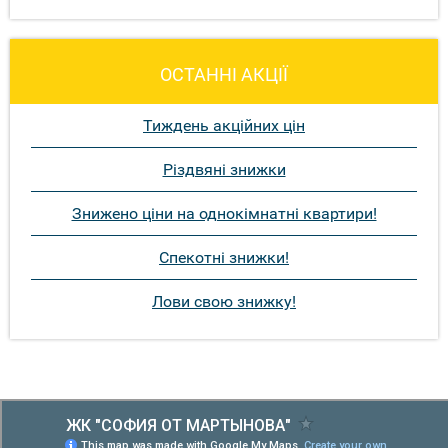
ОСТАННІ АКЦІЇ
Тиждень акційних цін
Різдвяні знижки
Знижено ціни на однокімнатні квартири!
Спекотні знижки!
Лови свою знижку!