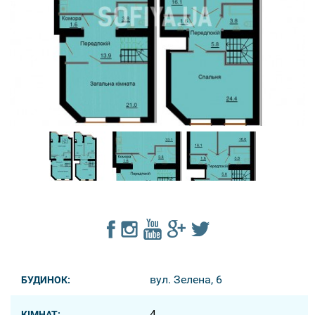
вул. Зелена, 6
БУДИНОК:
4
КІМНАТ: