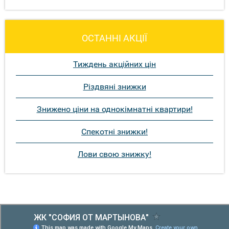
ОСТАННІ АКЦІЇ
Тиждень акційних цін
Різдвяні знижки
Знижено ціни на однокімнатні квартири!
Спекотні знижки!
Лови свою знижку!