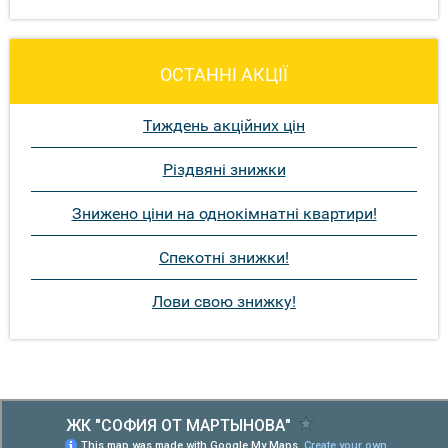
ОСТАННІ АКЦІЇ
Тиждень акційних цін
Різдвяні знижки
Знижено ціни на однокімнатні квартири!
Спекотні знижки!
Лови свою знижку!