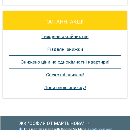
ОСТАННІ АКЦІЇ
Тиждень акційних цін
Різдвяні знижки
Знижено ціни на однокімнатні квартири!
Спекотні знижки!
Лови свою знижку!