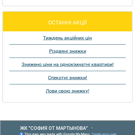
ОСТАННІ АКЦІЇ
Тиждень акційних цін
Різдвяні знижки
Знижено ціни на однокімнатні квартири!
Спекотні знижки!
Лови свою знижку!