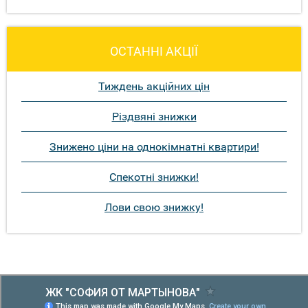
ОСТАННІ АКЦІЇ
Тиждень акційних цін
Різдвяні знижки
Знижено ціни на однокімнатні квартири!
Спекотні знижки!
Лови свою знижку!