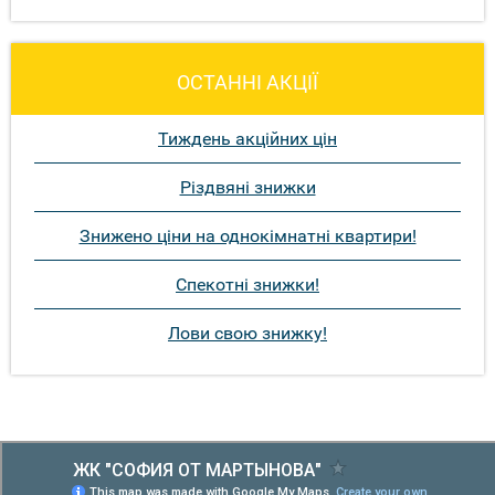
ОСТАННІ АКЦІЇ
Тиждень акційних цін
Різдвяні знижки
Знижено ціни на однокімнатні квартири!
Спекотні знижки!
Лови свою знижку!