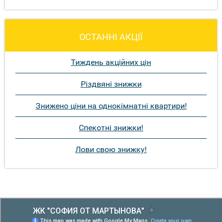
ОСТАННІ АКЦІЇ
Тиждень акційних цін
Різдвяні знижки
Знижено ціни на однокімнатні квартири!
Спекотні знижки!
Лови свою знижку!