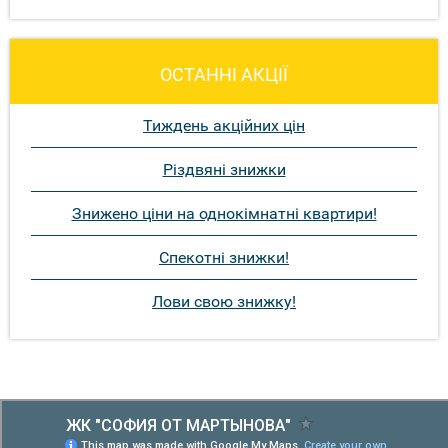
ОСТАННІ АКЦІЇ
Тиждень акційних цін
Різдвяні знижки
Знижено ціни на однокімнатні квартири!
Спекотні знижки!
Лови свою знижку!