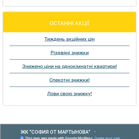
ОСТАННІ АКЦІЇ
Тиждень акційних цін
Різдвяні знижки
Знижено ціни на однокімнатні квартири!
Спекотні знижки!
Лови свою знижку!