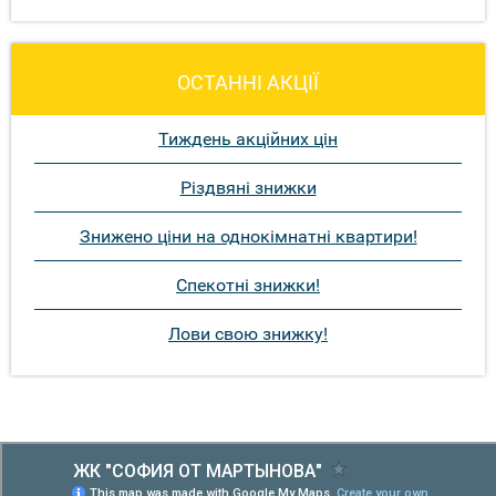
ОСТАННІ АКЦІЇ
Тиждень акційних цін
Різдвяні знижки
Знижено ціни на однокімнатні квартири!
Спекотні знижки!
Лови свою знижку!