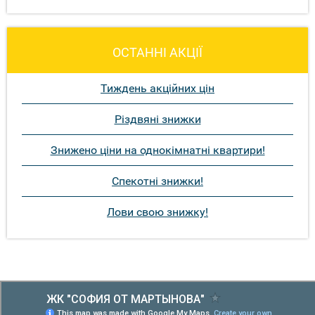
ОСТАННІ АКЦІЇ
Тиждень акційних цін
Різдвяні знижки
Знижено ціни на однокімнатні квартири!
Спекотні знижки!
Лови свою знижку!