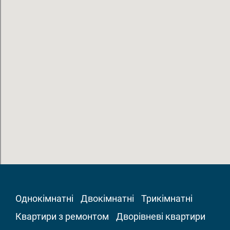
Однокімнатні
Двокімнатні
Трикімнатні
Квартири з ремонтом
Дворівневі квартири