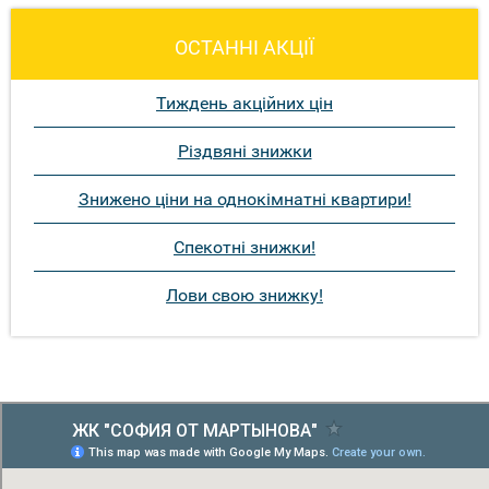
ОСТАННІ АКЦІЇ
Тиждень акційних цін
Різдвяні знижки
Знижено ціни на однокімнатні квартири!
Спекотні знижки!
Лови свою знижку!