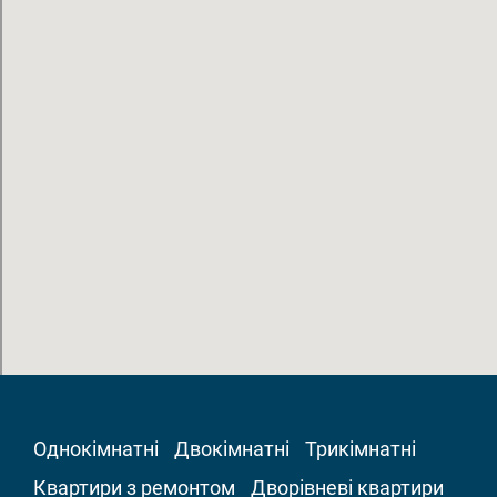
Однокімнатні
Двокімнатні
Трикімнатні
Квартири з ремонтом
Дворівневі квартири