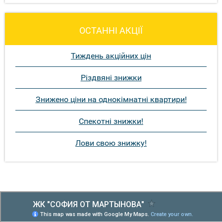
ОСТАННІ АКЦІЇ
Тиждень акційних цін
Різдвяні знижки
Знижено ціни на однокімнатні квартири!
Спекотні знижки!
Лови свою знижку!