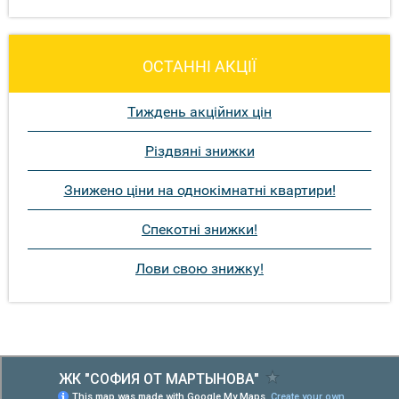
ОСТАННІ АКЦІЇ
Тиждень акційних цін
Різдвяні знижки
Знижено ціни на однокімнатні квартири!
Спекотні знижки!
Лови свою знижку!