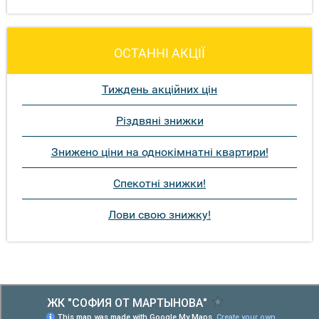
ОСТАННІ АКЦІЇ
Тиждень акційних цін
Різдвяні знижки
Знижено ціни на однокімнатні квартири!
Спекотні знижки!
Лови свою знижку!