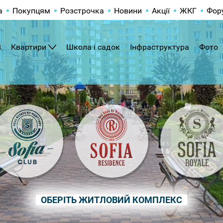
а
Покупцям
Розстрочка
Новини
Акції
ЖКГ
Фор
і
Квартири
Школа і садок
Інфраструктура
Фото
ОБЕРІТЬ ЖИТЛОВИЙ КОМПЛЕКС