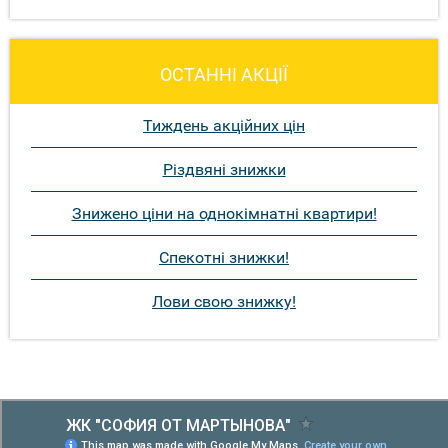
ОСТАННІ АКЦІЇ
Тиждень акційних цін
Різдвяні знижки
Знижено ціни на однокімнатні квартири!
Спекотні знижки!
Лови свою знижку!