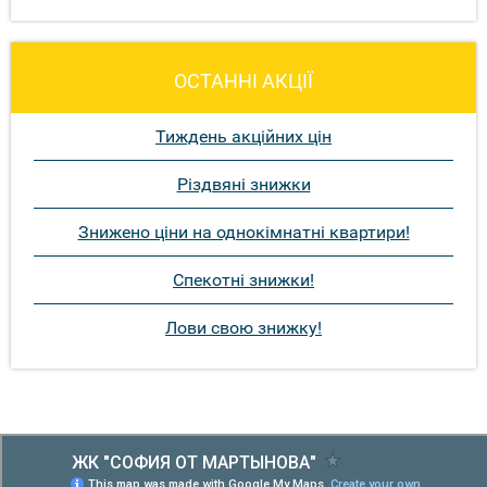
ОСТАННІ АКЦІЇ
Тиждень акційних цін
Різдвяні знижки
Знижено ціни на однокімнатні квартири!
Спекотні знижки!
Лови свою знижку!