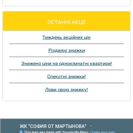
ОСТАННІ АКЦІЇ
Тиждень акційних цін
Різдвяні знижки
Знижено ціни на однокімнатні квартири!
Спекотні знижки!
Лови свою знижку!