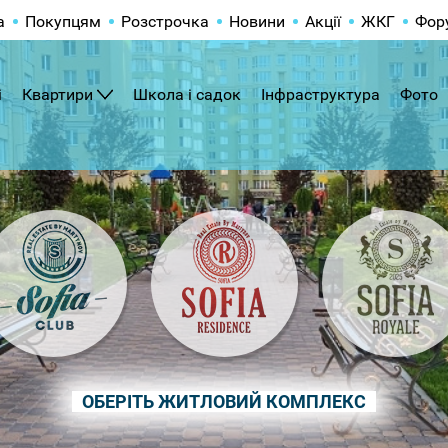
а
Покупцям
Розстрочка
Новини
Акції
ЖКГ
Фор
і
Квартири
Школа і садок
Інфраструктура
Фото
ОБЕРІТЬ ЖИТЛОВИЙ КОМПЛЕКС