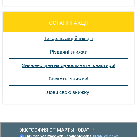
ОСТАННІ АКЦІЇ
Тиждень акційних цін
Різдвяні знижки
Знижено ціни на однокімнатні квартири!
Спекотні знижки!
Лови свою знижку!