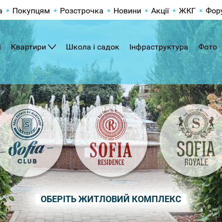
а
Покупцям
Розстрочка
Новини
Акції
ЖКГ
Фор
і
Квартири
Школа і садок
Інфраструктура
Фото
ОБЕРІТЬ ЖИТЛОВИЙ КОМПЛЕКС