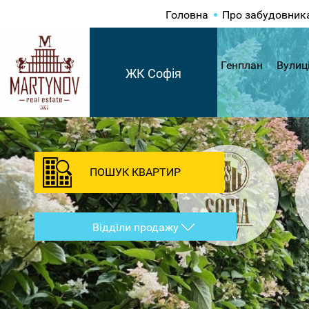
Головна
Про забудовник
Генплан
Вулиц
ЖК Софія
ПОШУК КВАРТИР
Відділи продажу