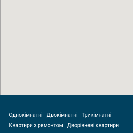
Однокімнатні
Двокімнатні
Трикімнатні
Квартири з ремонтом
Дворівневі квартири