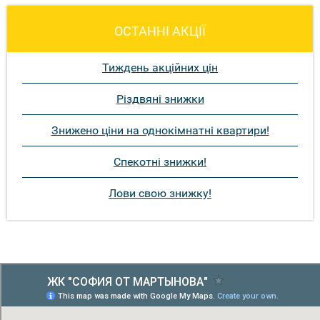
ОСТАННІ АКЦІЇ
Тиждень акційних цін
Різдвяні знижки
Знижено ціни на однокімнатні квартири!
Спекотні знижки!
Лови свою знижку!