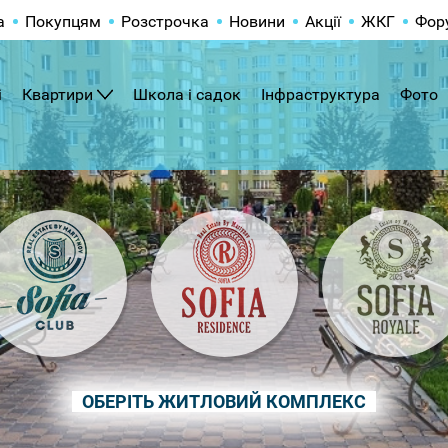
а
Покупцям
Розстрочка
Новини
Акції
ЖКГ
Фор
і
Квартири
Школа і садок
Інфраструктура
Фото
ОБЕРІТЬ ЖИТЛОВИЙ КОМПЛЕКС