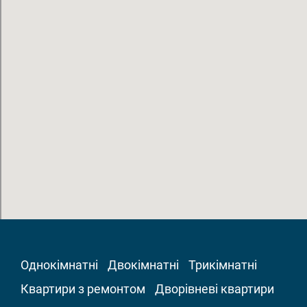
Однокімнатні
Двокімнатні
Трикімнатні
Квартири з ремонтом
Дворівневі квартири