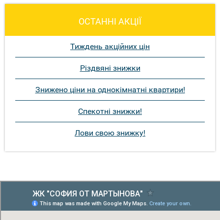
ОСТАННІ АКЦІЇ
Тиждень акційних цін
Різдвяні знижки
Знижено ціни на однокімнатні квартири!
Спекотні знижки!
Лови свою знижку!